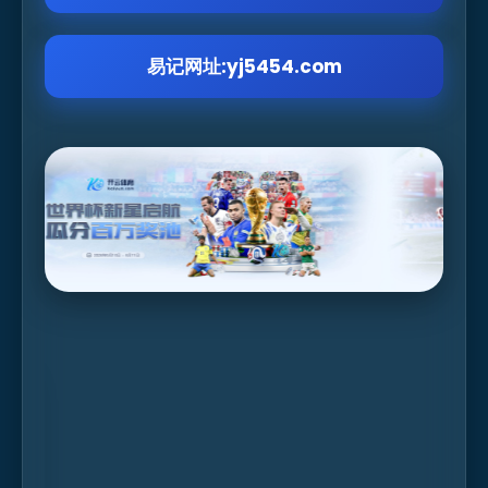
易记网址:yj5454.com