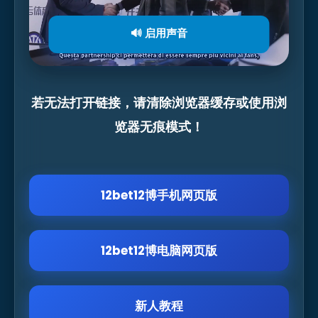
🔊 启用声音
若无法打开链接，请清除浏览器缓存或使用浏
览器无痕模式！
12bet12博手机网页版
12bet12博电脑网页版
新人教程