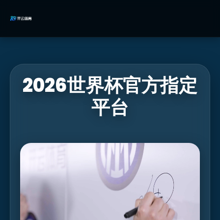
2026世界杯官方指定
平台