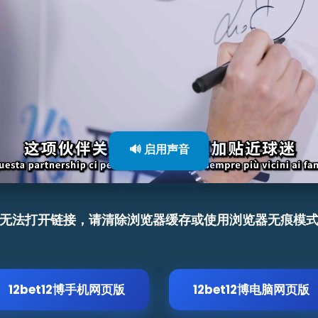
🔊 启用声音
无法打开链接，请清除浏览器缓存或使用浏览器无痕模
12bet12博手机网页版
12bet12博电脑网页版