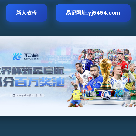
新人教程
易记网址:yj5454.com